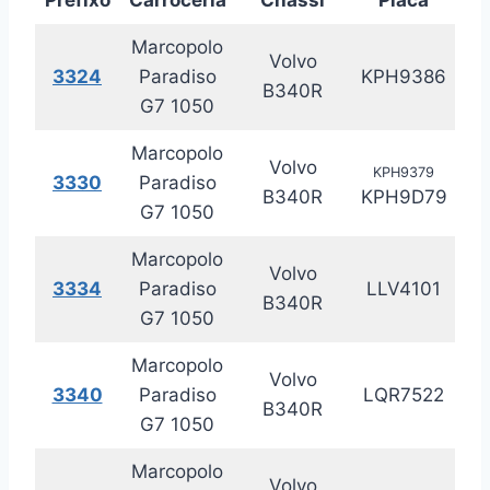
Marcopolo
Volvo
3324
Paradiso
KPH9386
20
B340R
G7 1050
Marcopolo
Volvo
KPH9379
3330
Paradiso
20
B340R
KPH9D79
G7 1050
Marcopolo
Volvo
3334
Paradiso
LLV4101
20
B340R
G7 1050
Marcopolo
Volvo
3340
Paradiso
LQR7522
20
B340R
G7 1050
Marcopolo
Volvo