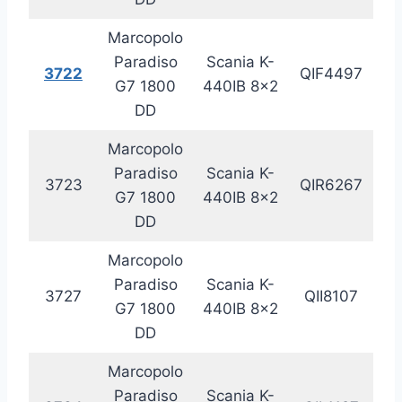
Marcopolo
Paradiso
Scania K-
3722
QIF4497
20
G7 1800
440IB 8×2
DD
Marcopolo
Paradiso
Scania K-
3723
QIR6267
20
G7 1800
440IB 8×2
DD
Marcopolo
Paradiso
Scania K-
3727
QII8107
20
G7 1800
440IB 8×2
DD
Marcopolo
Paradiso
Scania K-