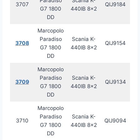
Paradiso
Scania K-
3707
QIJ9184
20
G7 1800
440IB 8×2
DD
Marcopolo
Paradiso
Scania K-
3708
QIJ9154
20
G7 1800
440IB 8×2
DD
Marcopolo
Paradiso
Scania K-
3709
QIJ9134
20
G7 1800
440IB 8×2
DD
Marcopolo
Paradiso
Scania K-
3710
QIJ9094
20
G7 1800
440IB 8×2
DD