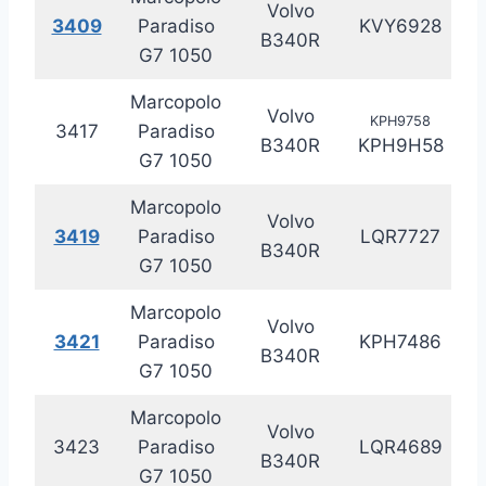
Volvo
3409
Paradiso
KVY6928
20
B340R
G7 1050
Marcopolo
Volvo
KPH9758
3417
Paradiso
20
B340R
KPH9H58
G7 1050
Marcopolo
Volvo
3419
Paradiso
LQR7727
20
B340R
G7 1050
Marcopolo
Volvo
3421
Paradiso
KPH7486
20
B340R
G7 1050
Marcopolo
Volvo
3423
Paradiso
LQR4689
20
B340R
G7 1050