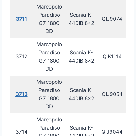
Marcopolo
Paradiso
Scania K-
3711
QIJ9074
20
G7 1800
440IB 8×2
DD
Marcopolo
Paradiso
Scania K-
3712
QIK1114
20
G7 1800
440IB 8×2
DD
Marcopolo
Paradiso
Scania K-
3713
QIJ9054
20
G7 1800
440IB 8×2
DD
Marcopolo
Paradiso
Scania K-
3714
QIJ9044
20
G7 1800
440IB 8×2