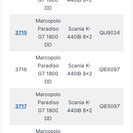
DD
Marcopolo
Paradiso
Scania K-
3715
QIJ9024
20
G7 1800
440IB 8×2
DD
Marcopolo
Paradiso
Scania K-
3716
QIE6097
20
G7 1800
440IB 8×2
DD
Marcopolo
Paradiso
Scania K-
3717
QIE5097
20
G7 1800
440IB 8×2
DD
Marcopolo