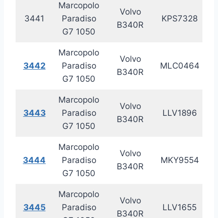
Marcopolo
Volvo
3441
Paradiso
KPS7328
20
B340R
G7 1050
Marcopolo
Volvo
3442
Paradiso
MLC0464
20
B340R
G7 1050
Marcopolo
Volvo
3443
Paradiso
LLV1896
20
B340R
G7 1050
Marcopolo
Volvo
3444
Paradiso
MKY9554
20
B340R
G7 1050
Marcopolo
Volvo
3445
Paradiso
LLV1655
20
B340R