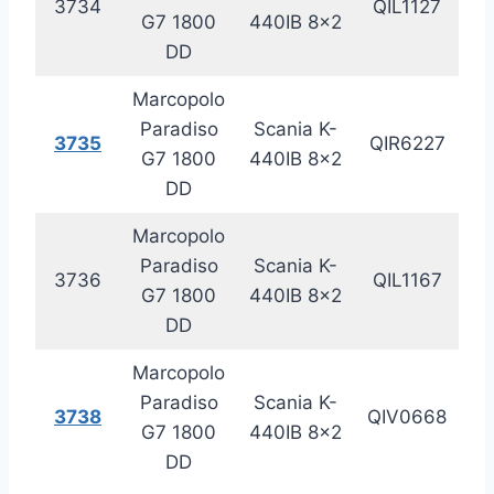
3734
QIL1127
20
G7 1800
440IB 8×2
DD
Marcopolo
Paradiso
Scania K-
3735
QIR6227
20
G7 1800
440IB 8×2
DD
Marcopolo
Paradiso
Scania K-
3736
QIL1167
20
G7 1800
440IB 8×2
DD
Marcopolo
Paradiso
Scania K-
3738
QIV0668
20
G7 1800
440IB 8×2
DD