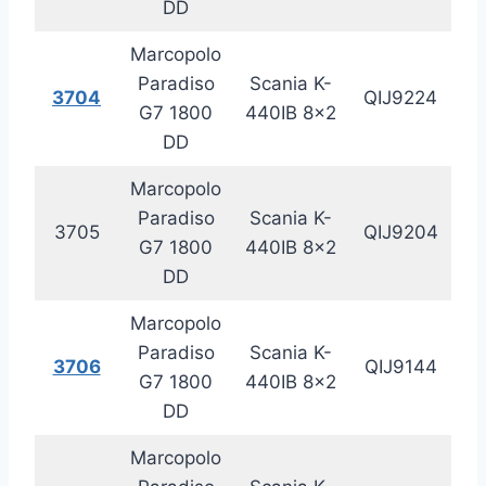
DD
Marcopolo
Paradiso
Scania K-
3704
QIJ9224
20
G7 1800
440IB 8×2
DD
Marcopolo
Paradiso
Scania K-
3705
QIJ9204
20
G7 1800
440IB 8×2
DD
Marcopolo
Paradiso
Scania K-
3706
QIJ9144
20
G7 1800
440IB 8×2
DD
Marcopolo