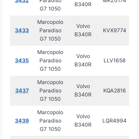
3432
Paradiso
MKZ0174
20
B340R
G7 1050
Marcopolo
Volvo
3433
Paradiso
KVX9774
20
B340R
G7 1050
Marcopolo
Volvo
3435
Paradiso
LLV1658
20
B340R
G7 1050
Marcopolo
Volvo
3437
Paradiso
KQA2816
20
B340R
G7 1050
Marcopolo
Volvo
3439
Paradiso
LQR4994
20
B340R
G7 1050