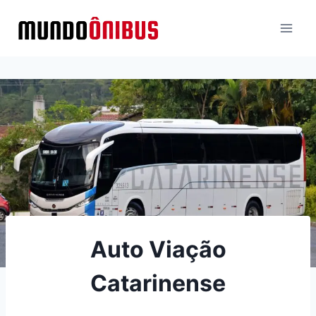
Pular
para
o
Conteúdo
Auto Viação
Catarinense