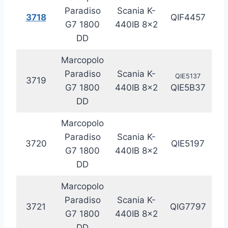
Paradiso
Scania K-
3718
QIF4457
20
G7 1800
440IB 8×2
DD
Marcopolo
Paradiso
Scania K-
QIE5137
3719
20
G7 1800
440IB 8×2
QIE5B37
DD
Marcopolo
Paradiso
Scania K-
3720
QIE5197
20
G7 1800
440IB 8×2
DD
Marcopolo
Paradiso
Scania K-
3721
QIG7797
20
G7 1800
440IB 8×2
DD