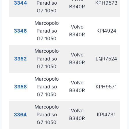
3344
Paradiso
KPH9573
20
B340R
G7 1050
Marcopolo
Volvo
3346
Paradiso
KPI4924
20
B340R
G7 1050
Marcopolo
Volvo
3352
Paradiso
LQR7524
20
B340R
G7 1050
Marcopolo
Volvo
3358
Paradiso
KPH9571
20
B340R
G7 1050
Marcopolo
Volvo
3364
Paradiso
KPI4731
20
B340R
G7 1050