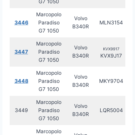
G7 1050
Marcopolo
Volvo
3446
Paradiso
MLN3154
20
B340R
G7 1050
Marcopolo
Volvo
KVX9917
3447
Paradiso
20
B340R
KVX9J17
G7 1050
Marcopolo
Volvo
3448
Paradiso
MKY9704
20
B340R
G7 1050
Marcopolo
Volvo
3449
Paradiso
LQR5004
20
B340R
G7 1050
Marcopolo