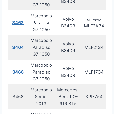
B340R
G7 1050
Marcopolo
Volvo
MLF2034
3462
Paradiso
20
B340R
MLF2A34
G7 1050
Marcopolo
Volvo
3464
Paradiso
MLF2134
20
B340R
G7 1050
Marcopolo
Volvo
3466
Paradiso
MLF1734
20
B340R
G7 1050
Marcopolo
Mercedes-
3468
Senior
Benz LO-
KPI7754
20
2013
916 BT5