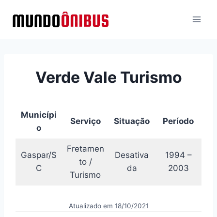
Pular
para
o
Conteúdo
Verde Vale Turismo
Municípi
Serviço
Situação
Período
o
Fretamen
Gaspar/S
Desativa
1994 –
to /
C
da
2003
Turismo
Atualizado em 18/10/2021