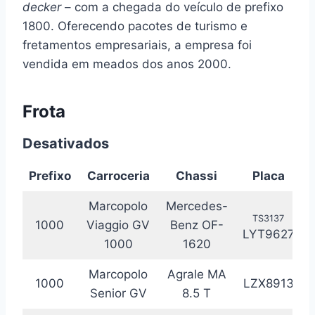
decker
– com a chegada do veículo de prefixo
1800. Oferecendo pacotes de turismo e
fretamentos empresariais, a empresa foi
vendida em meados dos anos 2000.
Frota
Desativados
Prefixo
Carroceria
Chassi
Placa
Marcopolo
Mercedes-
TS3137
1000
Viaggio GV
Benz OF-
LYT9627
1000
1620
Marcopolo
Agrale MA
1000
LZX8913
Senior GV
8.5 T