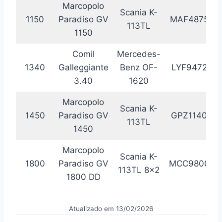
Marcopolo
Scania K-
1150
Paradiso GV
MAF4875
113TL
1150
Comil
Mercedes-
1340
Galleggiante
Benz OF-
LYF9472
3.40
1620
Marcopolo
Scania K-
1450
Paradiso GV
GPZ1140
113TL
1450
Marcopolo
Scania K-
1800
Paradiso GV
MCC9800
113TL 8×2
1800 DD
Atualizado em 13/02/2026