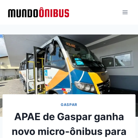
Pular
para
o
Conteúdo
GASPAR
APAE de Gaspar ganha
novo micro-ônibus para