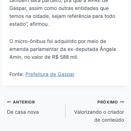
também será parceiro, pra que a APAE de
Gaspar, assim como outras entidades que
temos na cidade, sejam referência para todo
estado”, afirmou.
O micro-ônibus foi adquirido por meio de
emenda parlamentar da ex-deputada Ângela
Amin, no valor de R$ 588 mil.
Fonte:
Prefeitura de Gaspar
Navegação
ANTERIOR
PRÓXIMO
De casa nova
Valorizando o criador
de
de conteúdo
Post