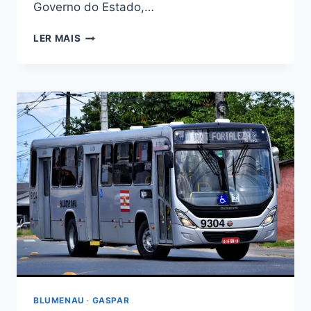
Governo do Estado,…
TRANSPORTE
LER MAIS
INTERMUNICIPAL
SERÁ
OPERADO
PELA
EXPRESSO
PRESIDENTE
A
PARTIR
DESTA
QUINTA-
FEIRA
BLUMENAU
·
GASPAR