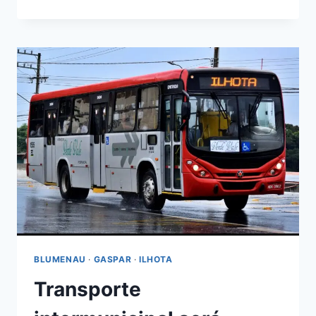
DE
GASPAR
GANHA
NOVO
MICRO-
ÔNIBUS
PARA
TRANSPORTE
DE
ALUNOS
BLUMENAU
·
GASPAR
·
ILHOTA
Transporte