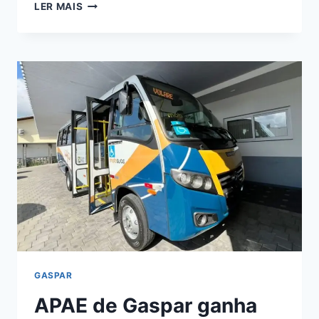
NOVO
LER MAIS
ITINERÁRIO
PARA
ATENDER
RESIDENCIAL
MILANO
E
PROXIMIDADES
GASPAR
APAE de Gaspar ganha