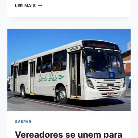
SECRETARIA
LER MAIS
DE
INFRAESTRUTURA
ABRE
EDITAL
PARA
VOLTA
DA
LINHA
DE
ÔNIBUS
DO
GASPAR
ALTO
GASPAR
Vereadores se unem para