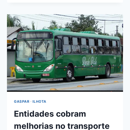
UNEM
PARA
MELHORAR
O
TRANSPORTE
INTERMUNICIPAL
GASPAR
·
ILHOTA
Entidades cobram
melhorias no transporte